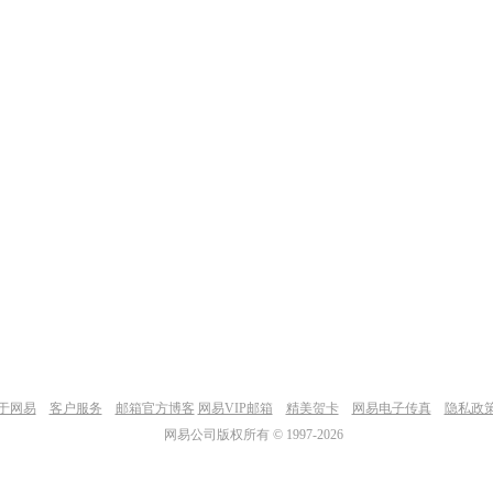
于网易
客户服务
邮箱官方博客
网易VIP邮箱
精美贺卡
网易电子传真
隐私政
网易公司版权所有 © 1997-
2026