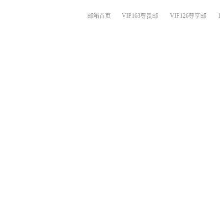
邮箱首页
VIP163尊贵邮
VIP126尊享邮
在线提问
自助查询
邮箱知道
网络检测