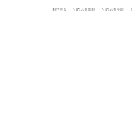
邮箱首页
VIP163尊贵邮
VIP126尊享邮
在线提问
自助查询
邮箱知道
网络检测