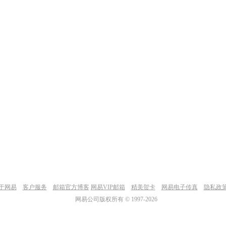
于网易
客户服务
邮箱官方博客
网易VIP邮箱
精美贺卡
网易电子传真
隐私政
网易公司版权所有 © 1997-
2026